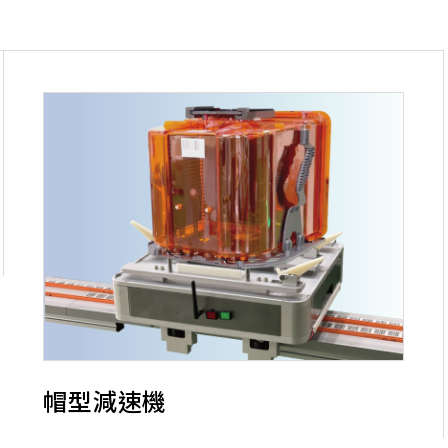
帽型減速機
於物流系統之設備與資訊整合，對應G2~G8.5玻璃面板